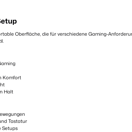
Setup
rtable Oberfläche, die für verschiedene Gaming-Anforderu
l.
 Gaming
n Komfort
ht
n Halt
sbewegungen
und Tastatur
e Setups