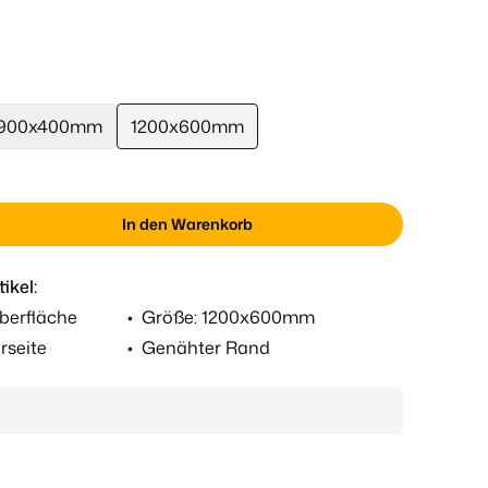
900x400mm
1200x600mm
In den Warenkorb
ikel:
berfläche
•
Größe: 1200x600mm
rseite
•
Genähter Rand