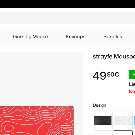
Gaming Mäuse
Keycaps
Bundles
strayfe Mausp
49
90€
S
Li
Ko
Design