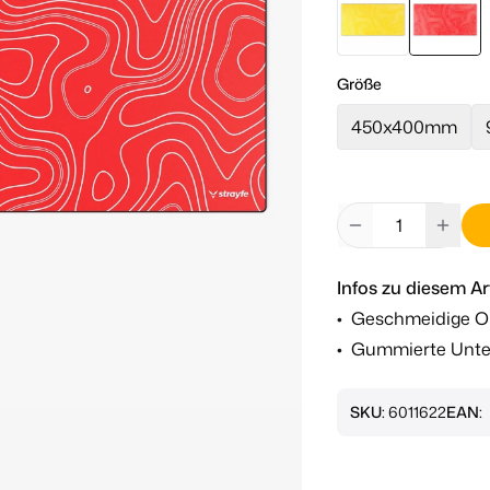
Größe
450x400mm
Infos zu diesem Art
•
Geschmeidige O
•
Gummierte Unte
SKU:
6011622
EAN: